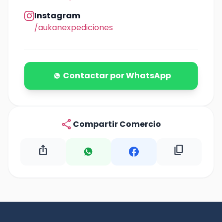
Instagram
/aukanexpediciones
Contactar por WhatsApp
share
Compartir Comercio
ios_share
content_copy