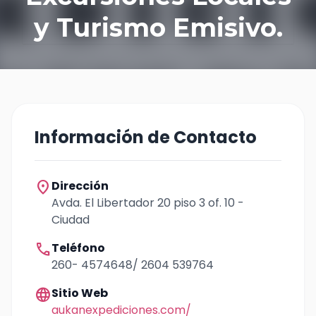
y Turismo Emisivo.
Información de Contacto
location_on
Dirección
Avda. El Libertador 20 piso 3 of. 10 -
Ciudad
call
Teléfono
260- 4574648/ 2604 539764
language
Sitio Web
aukanexpediciones.com/