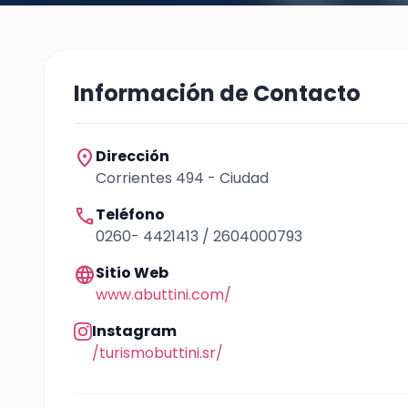
Información de Contacto
location_on
Dirección
Corrientes 494 - Ciudad
call
Teléfono
0260- 4421413 / 2604000793
language
Sitio Web
www.abuttini.com/
Instagram
/turismobuttini.sr/