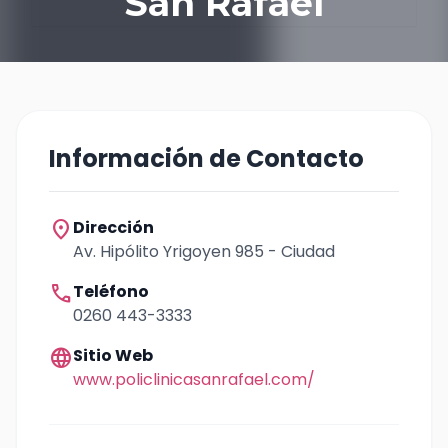
San Rafael
Información de Contacto
location_on
Dirección
Av. Hipólito Yrigoyen 985 - Ciudad
call
Teléfono
0260 443-3333
language
Sitio Web
www.policlinicasanrafael.com/