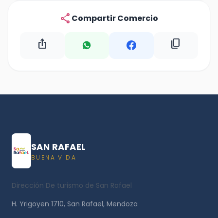
share
Compartir Comercio
ios_share
content_copy
SAN RAFAEL
BUENA VIDA
Dirección De turismo de San Rafael
H. Yrigoyen 1710, San Rafael, Mendoza