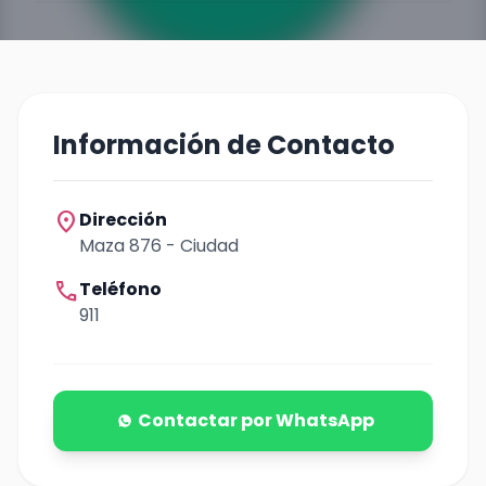
Información de Contacto
location_on
Dirección
Maza 876 - Ciudad
call
Teléfono
911
Contactar por WhatsApp