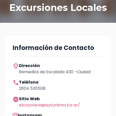
Excursiones Locales
Información de Contacto
location_on
Dirección
Remedios de Escalada 430 -Ciudad
call
Teléfono
2604 530508
language
Sitio Web
elcoyoteviajesyturismo.tur.ar/
Instagram