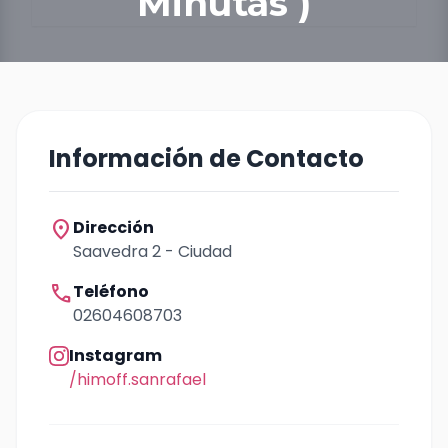
Minutas )
Información de Contacto
location_on
Dirección
Saavedra 2 - Ciudad
call
Teléfono
02604608703
Instagram
/himoff.sanrafael