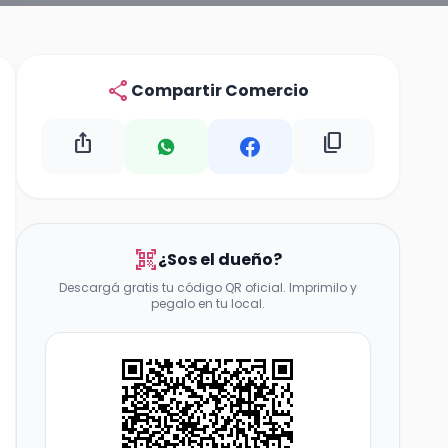
share
Compartir Comercio
ios_share
content_copy
qr_code_scanner
¿Sos el dueño?
Descargá gratis tu código QR oficial. Imprimilo y
pegalo en tu local.