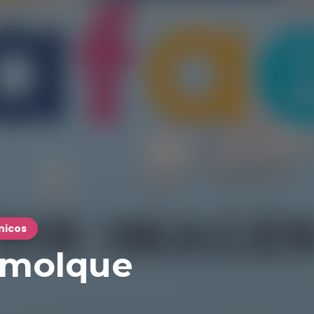
nicos
emolque