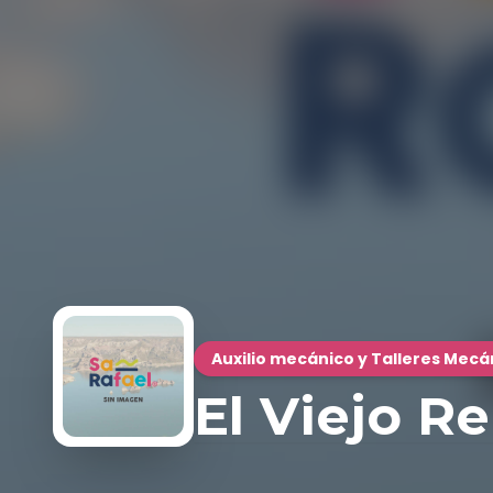
Auxilio mecánico y Talleres Mecá
El Viejo R