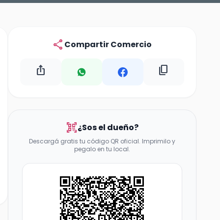
share
Compartir Comercio
ios_share
content_copy
qr_code_scanner
¿Sos el dueño?
Descargá gratis tu código QR oficial. Imprimilo y
pegalo en tu local.