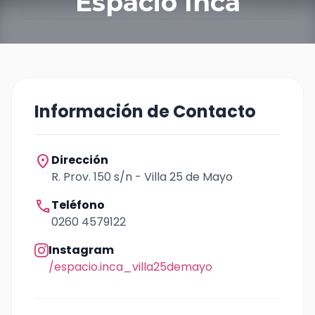
Espacio Inca
Información de Contacto
location_on
Dirección
R. Prov. 150 s/n - Villa 25 de Mayo
call
Teléfono
0260 4579122
Instagram
/espacio.inca_villa25demayo