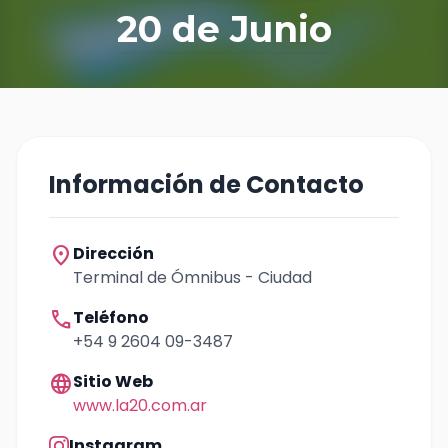
20 de Junio
Información de Contacto
location_on
Dirección
Terminal de Ómnibus - Ciudad
call
Teléfono
+54 9 2604 09-3487
language
Sitio Web
www.la20.com.ar
Instagram