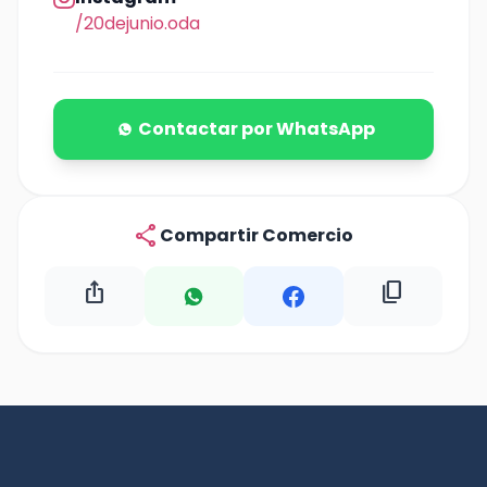
/20dejunio.oda
Contactar por WhatsApp
share
Compartir Comercio
ios_share
content_copy