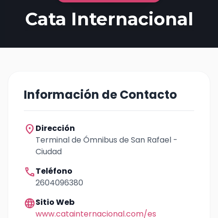
Cata Internacional
Información de Contacto
location_on
Dirección
Terminal de Ómnibus de San Rafael -
Ciudad
call
Teléfono
2604096380
language
Sitio Web
www.catainternacional.com/es