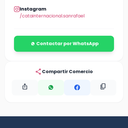
Instagram
/catainternacional.sanrafael
Contactar por WhatsApp
share
Compartir Comercio
ios_share
content_copy