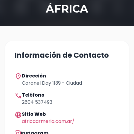
ÁFRICA
Información de Contacto
location_on
Dirección
Coronel Day 1139 - Ciudad
call
Teléfono
2604 537493
language
Sitio Web
africaarmeria.com.ar/
Instagram