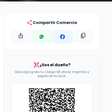
share
Compartir Comercio
ios_share
content_copy
qr_code_scanner
¿Sos el dueño?
Descargá gratis tu código QR oficial. Imprimilo y
pegalo en tu local.