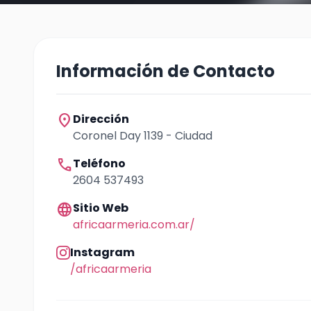
Información de Contacto
location_on
Dirección
Coronel Day 1139 - Ciudad
call
Teléfono
2604 537493
language
Sitio Web
africaarmeria.com.ar/
Instagram
/africaarmeria