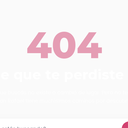
404
ce que te perdiste
ue buscás no existe o cambió de lugar. Pero no t
an Rafael tiene muchísimos caminos por descubri