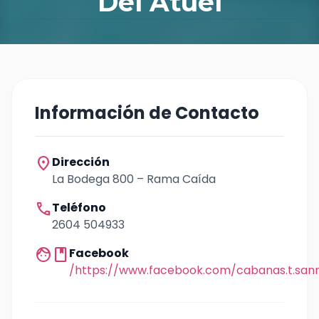
Del Atuel
Información de Contacto
location_on
Dirección
La Bodega 800 – Rama Caída
call
Teléfono
2604 504933
facebook
Facebook
/https://www.facebook.com/cabanas.t.sanr