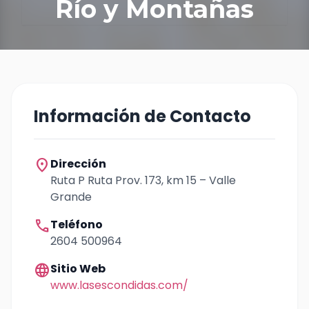
Río y Montañas
Información de Contacto
location_on
Dirección
Ruta P Ruta Prov. 173, km 15 – Valle
Grande
call
Teléfono
2604 500964
language
Sitio Web
www.lasescondidas.com/