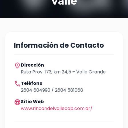
Valle
Información de Contacto
location_on
Dirección
Ruta Prov. 173, km 24,5 – Valle Grande
call
Teléfono
2604 604990 / 2604 581068
language
Sitio Web
www.rincondelvallecab.com.ar/