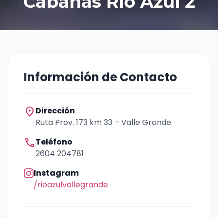
Cabañas Río Azul 2
Información de Contacto
location_on
Dirección
Ruta Prov. 173 km 33 – Valle Grande
call
Teléfono
2604 204781
Instagram
/rioazulvallegrande