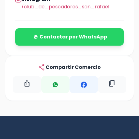
/club_de_pescadores_san_rafael
Contactar por WhatsApp
share
Compartir Comercio
ios_share
content_copy