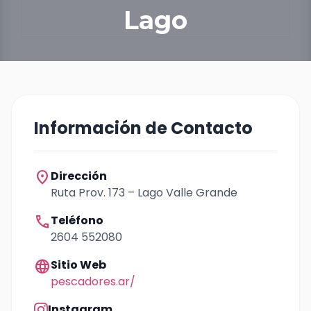
Lago
Información de Contacto
location_on
Dirección
Ruta Prov. 173 – Lago Valle Grande
call
Teléfono
2604 552080
language
Sitio Web
pescadores.ar/
Instagram