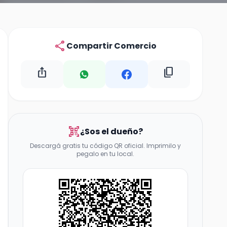
share
Compartir Comercio
ios_share
content_copy
qr_code_scanner
¿Sos el dueño?
Descargá gratis tu código QR oficial. Imprimilo y
pegalo en tu local.