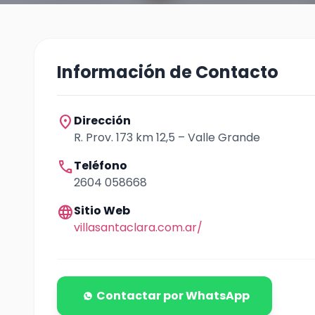
Información de Contacto
location_on
Dirección
R. Prov. 173 km 12,5 – Valle Grande
call
Teléfono
2604 058668
language
Sitio Web
villasantaclara.com.ar/
Contactar por WhatsApp