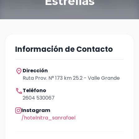
Estrellas
Información de Contacto
location_on
Dirección
Ruta Prov. N° 173 km 25.2 - Valle Grande
call
Teléfono
2604 530067
Instagram
/hotelnitra_sanrafael