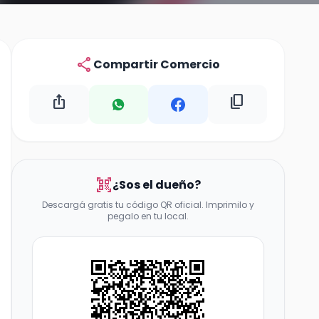
share
Compartir Comercio
ios_share
content_copy
qr_code_scanner
¿Sos el dueño?
Descargá gratis tu código QR oficial. Imprimilo y
pegalo en tu local.