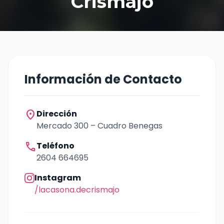
Crismajó
Información de Contacto
location_on
Dirección
Mercado 300 – Cuadro Benegas
call
Teléfono
2604 664695
Instagram
/lacasona.decrismajo