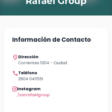
Rafael Group
Información de Contacto
location_on
Dirección
Corrientes 1004 - Ciudad
call
Teléfono
2604 0411551
Instagram
/sanrafaelgroup