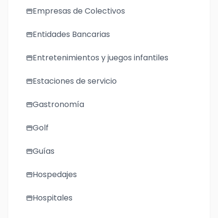
Empresas de Colectivos
storefront
Entidades Bancarias
storefront
Entretenimientos y juegos infantiles
storefront
Estaciones de servicio
storefront
Gastronomía
storefront
Golf
storefront
Guías
storefront
Hospedajes
storefront
Hospitales
storefront