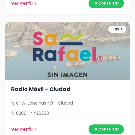
Ver Perfil
arrow_forward
Consultar
Taxis
Radio Móvil - Ciudad
C. W. Lencinas 40 - Ciudad
location_on
call
0260- 4426200
Ver Perfil
arrow_forward
Consultar