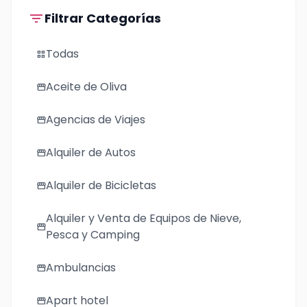
filter_list
Filtrar Categorías
Todas
grid_view
Aceite de Oliva
storefront
Agencias de Viajes
storefront
Alquiler de Autos
storefront
Alquiler de Bicicletas
storefront
Alquiler y Venta de Equipos de Nieve,
storefront
Pesca y Camping
Ambulancias
storefront
Apart hotel
storefront