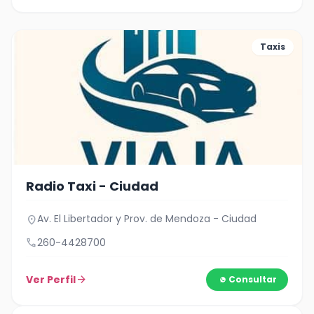
Taxis
Radio Taxi - Ciudad
Av. El Libertador y Prov. de Mendoza - Ciudad
location_on
call
260-4428700
Ver Perfil
arrow_forward
Consultar