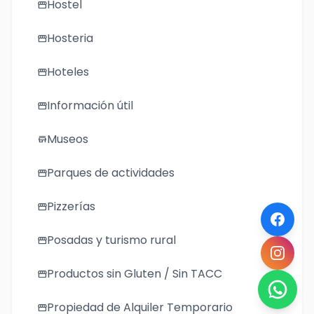
Hostel
storefront
Hosteria
storefront
Hoteles
storefront
Información útil
storefront
Museos
store
Parques de actividades
storefront
Pizzerías
storefront
Posadas y turismo rural
storefront
Productos sin Gluten / Sin TACC
storefront
Propiedad de Alquiler Temporario
storefront