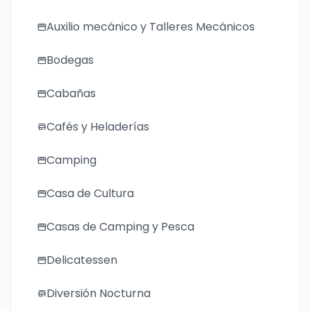
Auxilio mecánico y Talleres Mecánicos
storefront
Bodegas
storefront
Cabañas
storefront
Cafés y Heladerías
store
Camping
storefront
Casa de Cultura
storefront
Casas de Camping y Pesca
storefront
Delicatessen
storefront
Diversión Nocturna
store