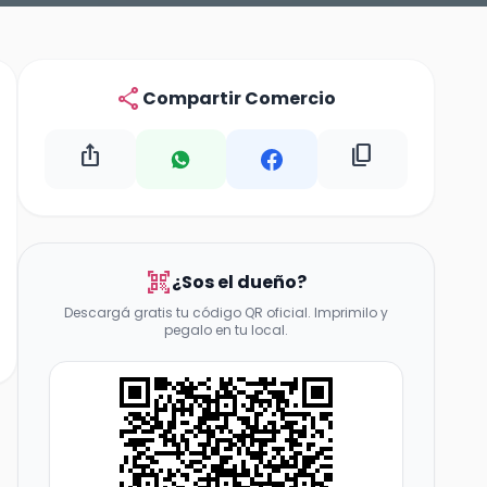
share
Compartir Comercio
ios_share
content_copy
qr_code_scanner
¿Sos el dueño?
Descargá gratis tu código QR oficial. Imprimilo y
pegalo en tu local.