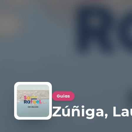
Guías
Zúñiga, La