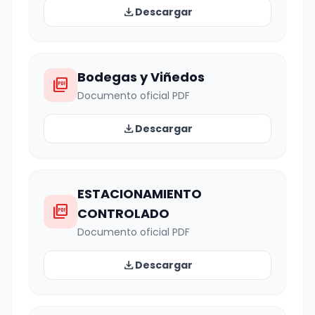
download
Descargar
Bodegas y Viñedos
picture_as_pdf
Documento oficial PDF
download
Descargar
ESTACIONAMIENTO
picture_as_pdf
CONTROLADO
Documento oficial PDF
download
Descargar