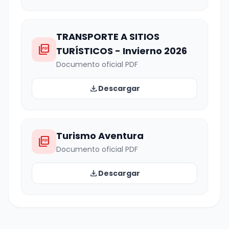
TRANSPORTE A SITIOS
picture_as_pdf
TURÍSTICOS - Invierno 2026
Documento oficial PDF
download
Descargar
Turismo Aventura
picture_as_pdf
Documento oficial PDF
download
Descargar