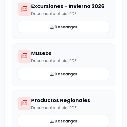
Excursiones - Invierno 2026
picture_as_pdf
Documento oficial PDF
download
Descargar
Museos
picture_as_pdf
Documento oficial PDF
download
Descargar
Productos Regionales
picture_as_pdf
Documento oficial PDF
download
Descargar