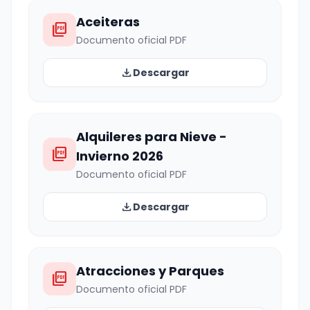
Aceiteras
picture_as_pdf
Documento oficial PDF
download
Descargar
Alquileres para Nieve -
picture_as_pdf
Invierno 2026
Documento oficial PDF
download
Descargar
Atracciones y Parques
picture_as_pdf
Documento oficial PDF