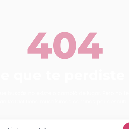
404
ce que te perdiste
ue buscás no existe o cambió de lugar. Pero no t
an Rafael tiene muchísimos caminos por descubri