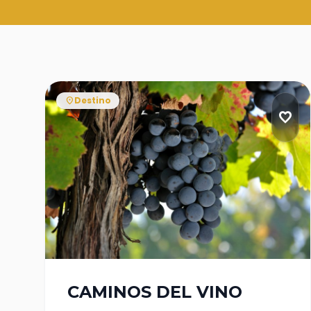
Destino
location_on
favorite_border
CAMINOS DEL VINO