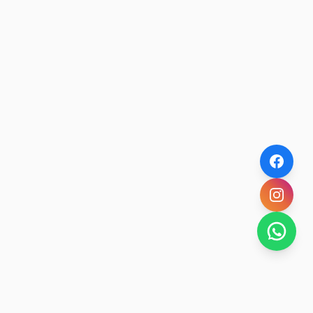
camino de entrada ya es una aventura con
túneles y paredones de roca.Pesca: Un
paraíso para buscar salmónidos y
pejerreyes.Buceo: Sumergirse en una
experiencia única aguas
cristalinas.Recorridos en cuatriciclo: son la
forma más dinámica de explorar los
alrededores del embalse por Circuitos
guiados.&nbsp;Transporte: Si vas en vehículo
propio, recordá cargar combustible en la
ciudad, o en Villa 25 de Mayo.Excursiones de
mediodía o día completo: Contratar
Agencias de Viajes Habilitadas.Trasporte
Público: Línea regular de colectivo desde
terminal de San Rafael, disponible solo en
temporada de verano (Empresa Buttini).Otra
opción: Alquiler de bici o Automóvil o servicio
de transfers desde Villa 25 de Mayo.