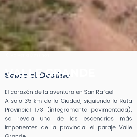
arrow_back
Volver a Destinos
VALLE GRANDE
Sobre el Destino
El corazón de la aventura en San Rafael
A solo 35 km de la Ciudad, siguiendo la Ruta
Provincial 173 (íntegramente pavimentada),
se revela uno de los escenarios más
imponentes de la provincia: el paraje Valle
Grande.