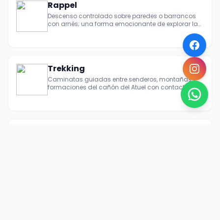
Rappel
Descenso controlado sobre paredes o barrancos
con arnés; una forma emocionante de explorar la
roca.
Trekking
Caminatas guiadas entre senderos, montañas y
formaciones del cañón del Atuel con contacto
directo con la naturaleza.
Catamarán
Paseos tranquilos por el lago en embarcación
amplia y estable, ideal para admirar el espejo de
agua, los cerros, relajarse y sacar fotos
panorámicas.
Cabalgata
Recorridos guiados a caballo por senderos de
montaña y serranos, con paradores, miradores