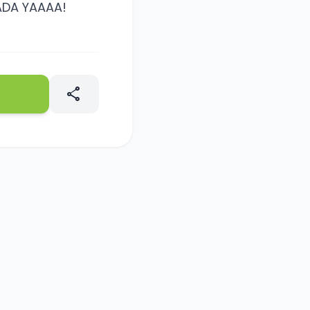
ADA YAAAA!
share