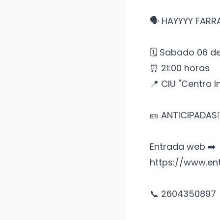
🗣 HAYYYY FAR
🗓 Sabado 06 de
⏰️ 21:00 horas
📍 CIU "Centro I
🎫 ANTICIPADAS👇
Entrada web ➡️
https://www.en
📞 2604350897