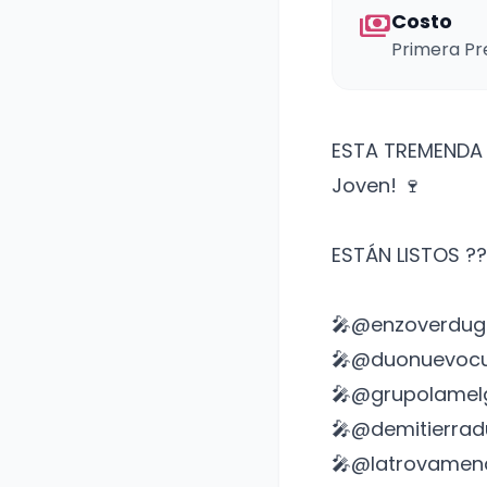
payments
Costo
Primera Pr
ESTA TREMENDA GR
Joven! 🍷
ESTÁN LISTOS ??
🎤@enzoverdug
🎤@duonuevoc
🎤@grupolamel
🎤@demitierradu
🎤@latrovamen