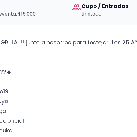
group
Cupo / Entradas
eventa: $15.000
Limitado
ILLA !!! junto a nosotros para festejar ¡Los 25 Añ
??🔥
o19
uyo
ga
o.oficial
duka