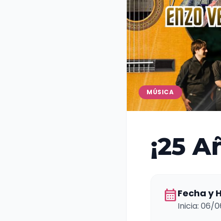
MÚSICA
¡25 A
calendar_month
Fecha y 
Inicia: 06/