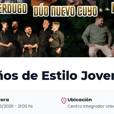
ños de Estilo Joven
location_on
Hora
Ubicación
06/2026 - 21:00 hs
Centro Integrador Univ