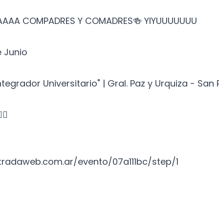
RAAAA COMPADRES Y COMADRES🍻 YIYUUUUUUU
 Junio
ntegrador Universitario" | Gral. Paz y Urquiza - San
🏽
tradaweb.com.ar/evento/07a111bc/step/1