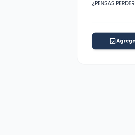
¿PENSAS PERDER
event_available
Agrega