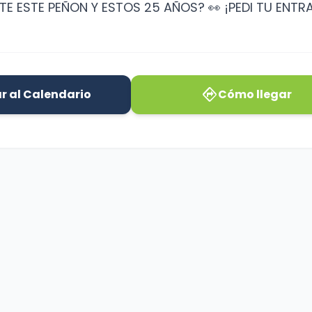
TE ESTE PEÑON Y ESTOS 25 AÑOS? 👀 ¡PEDI TU ENTR
directions
r al Calendario
Cómo llegar