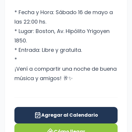
* Fecha y Hora: Sábado 16 de mayo a
las 22:00 hs.
* Lugar: Boston, Av. Hipólito Yrigoyen
1850.
* Entrada: Libre y gratuita.
* ⁠
¡Vení a compartir una noche de buena
música y amigos! 🥂✨
event_available
Agregar al Calendario
directions
Cómo llegar