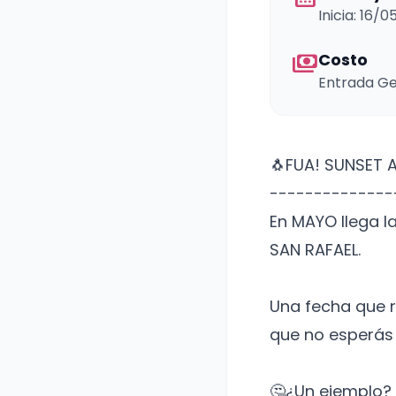
Inicia: 16/
payments
Costo
Entrada Ge
🐧FUA! SUNSET A
--------------
En MAYO llega l
SAN RAFAEL.
Una fecha que r
que no esperás 
🤔¿Un ejemplo? 