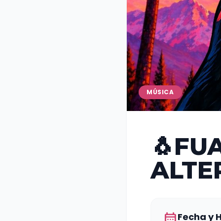
MÚSICA
🐧FU
ALTE
calendar_month
Fecha y 