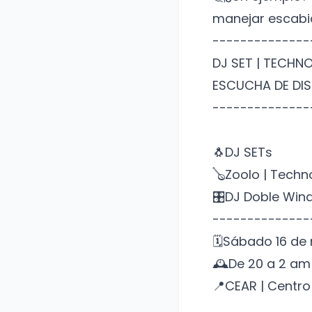
manejar escabi
--------------
DJ SET | TECHNO
ESCUCHA DE DI
--------------
🐧DJ SETs
🪕Zoolo | Techn
🎛DJ Doble Win
--------------
🗓Sábado 16 de
🕰De 20 a 2 am
📍CEAR | Centro