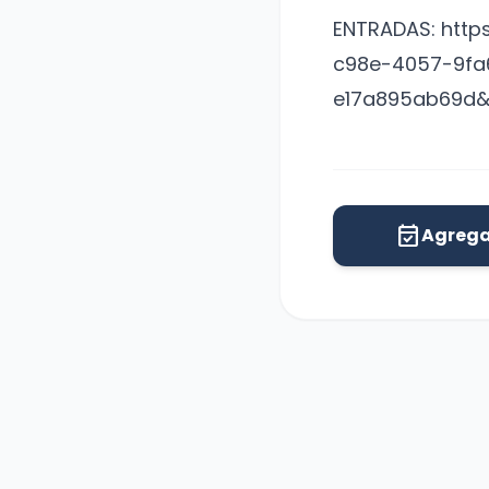
ENTRADAS: http
c98e-4057-9fa
e17a895ab69d
event_available
Agrega