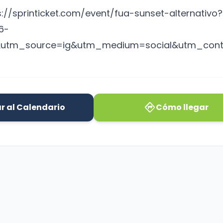
s://sprinticket.com/event/fua-sunset-alternativ
6-
&utm_source=ig&utm_medium=social&utm_con
directions
r al Calendario
Cómo llegar