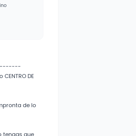
ino
-------
eno CENTRO DE
mpronta de lo
o tengas que