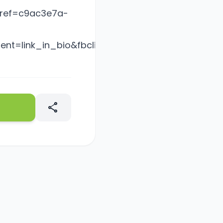
o?ref=c9ac3e7a-
tent=link_in_bio&fbclid=PAZXh0bgNhZW0CMT
share