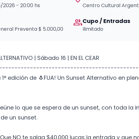
05/2026 - 20:00 hs
Centro Cultural Argent
group
Cupo / Entradas
neral Preventa $ 5.000,00
Ilimitado
LTERNATIVO | Sábado 16 | EN EL CEAR
---------------------------------------------
a 1° edición de 🐧FUA! Un Sunset Alternativo en pl
eúne lo que se espera de un sunset, con toda la i
de un sunset.
Que NO te salga $40.000 lucas la entrada y que n