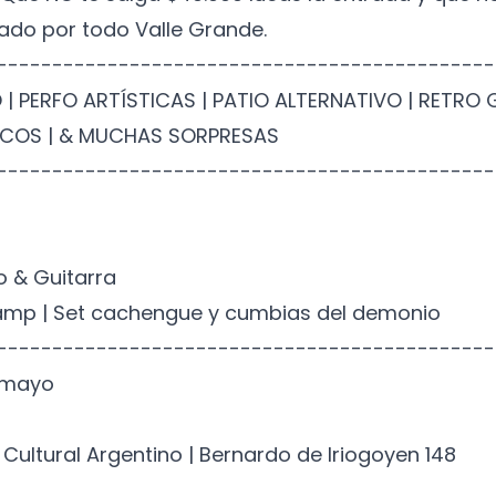
ado por todo Valle Grande.
---------------------------------------------
 | PERFO ARTÍSTICAS | PATIO ALTERNATIVO | RETRO 
SCOS | & MUCHAS SORPRESAS
---------------------------------------------
o & Guitarra
amp | Set cachengue y cumbias del demonio
---------------------------------------------
 mayo
 Cultural Argentino | Bernardo de Iriogoyen 148