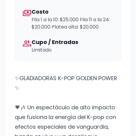
payments
Costo
Fila 1 a la 10: $25.000 Fila 11 a la 24:
$20.000 Platea alta: $20.000
group
Cupo / Entradas
Limitado
✨GLADIADORAS K-POP GOLDEN POWER
✨
💗🎶 Un espectáculo de alto impacto
que fusiona la energía del K-pop con
efectos especiales de vanguardia,