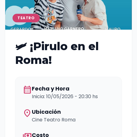
TEATRO
🛩️ ¡Pirulo en el
Roma!
calendar_month
Fecha y Hora
Inicia: 10/05/2026 - 20:30 hs
location_on
Ubicación
Cine Teatro Roma
payments
Costo