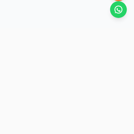
SAN RAFAEL
BUENA VIDA
Dirección De turismo de San Rafael
H. Yrigoyen 1710, San Rafael, Mendoza