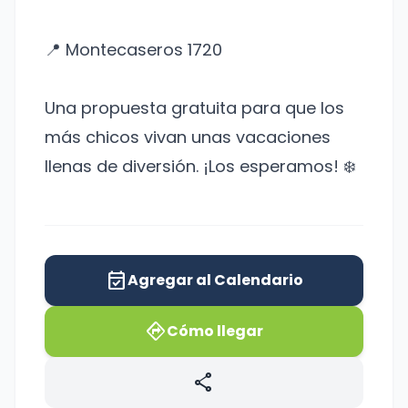
📍 Montecaseros 1720
Una propuesta gratuita para que los
más chicos vivan unas vacaciones
llenas de diversión. ¡Los esperamos! ❄️
event_available
Agregar al Calendario
directions
Cómo llegar
share