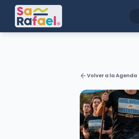
arrow_back
Volver a la Agenda