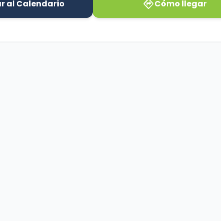
directions
r al Calendario
Cómo llegar