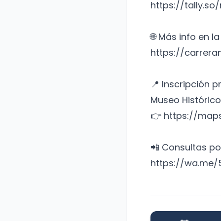
https://tally.so
🌐 Más info en l
https://carrera
📍 Inscripción p
Museo Histórico 
👉 https://map
📲 Consultas p
https://wa.me