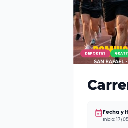
DEPORTES
GRATI
Carre
calendar_month
Fecha y 
Inicia: 17/