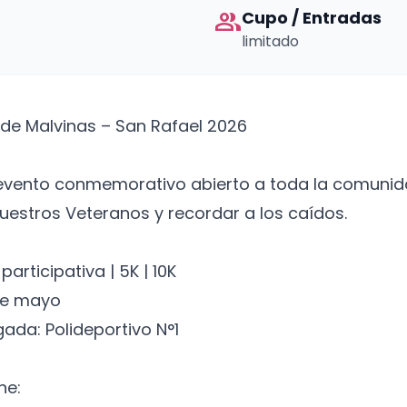
group
Cupo / Entradas
limitado
de Malvinas – San Rafael 2026
evento conmemorativo abierto a toda la comuni
estros Veteranos y recordar a los caídos.
 participativa | 5K | 10K
de mayo
gada: Polideportivo N°1
ne: