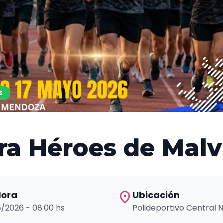
S
ra Héroes de Malv
location_on
Hora
Ubicación
05/2026 - 08:00 hs
Polideportivo Central N