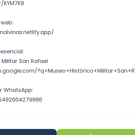
/r/KYM7K8
a web:
malvinas.netlify.app/
resencial:
Militar San Rafael
s.google.com/?q=Museo+Histórico+Militar+San+R
or WhatsApp:
/5492604279986