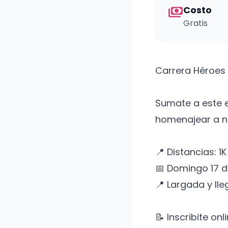
payments
Costo
Gratis
Carrera Héroes 
Sumate a este 
homenajear a nu
📍 Distancias: 1K
📅 Domingo 17 
📍 Largada y lle
📝 Inscribite onli