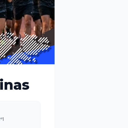
inas
º1