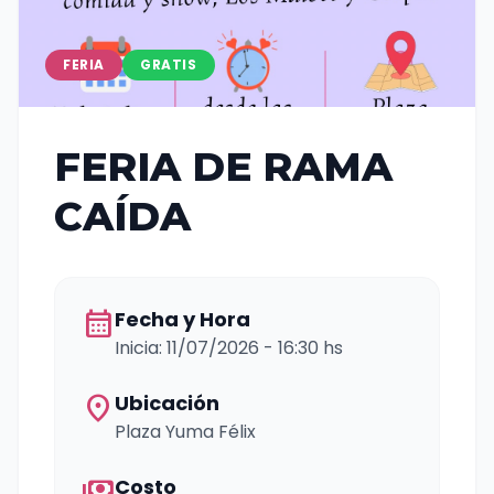
FERIA
GRATIS
FERIA DE RAMA
CAÍDA
calendar_month
Fecha y Hora
Inicia: 11/07/2026 - 16:30 hs
location_on
Ubicación
Plaza Yuma Félix
payments
Costo