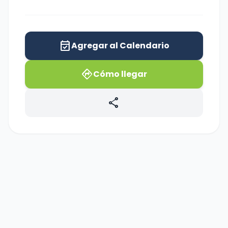
event_available
Agregar al Calendario
directions
Cómo llegar
share