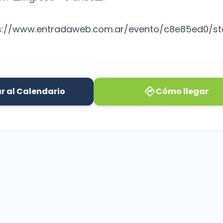
s://www.entradaweb.com.ar/evento/c8e85ed0/st
directions
r al Calendario
Cómo llegar