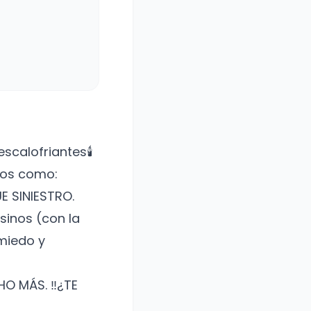
scalofriantes🕯️
vos como:
E SINIESTRO.
sinos (con la
 miedo y
O MÁS. ‼️¿TE