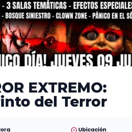
OR EXTREMO:
into del Terror
location_on
Hora
Ubicación