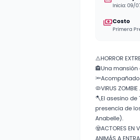
Inicia: 09/
payments
Costo
Primera Pr
⚠️HORROR EXTR
🏤Una mansión es
🔦Acompañado p
🦠VIRUS ZOMBIE
🪓El asesino de
presencia de lo
Anabelle).
🧟ACTORES EN V
ANIMÁS A ENTRA