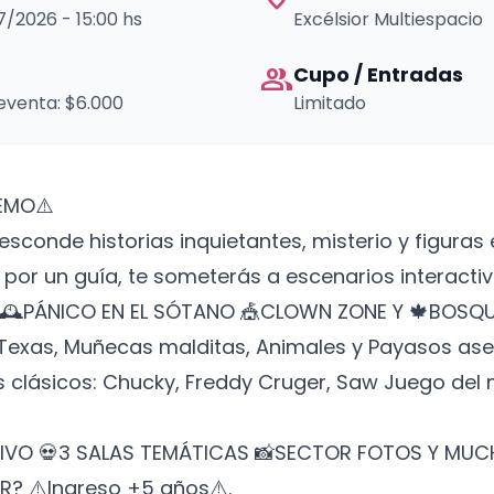
07/2026 - 15:00 hs
Excélsior Multiespacio
group
Cupo / Entradas
eventa: $6.000
Limitado
EMO⚠️
conde historias inquietantes, misterio y figuras e
or un guía, te someterás a escenarios interacti
 🕰️PÁNICO EN EL SÓTANO 🎪CLOWN ZONE Y 🍁BOSQU
 Texas, Muñecas malditas, Animales y Payasos ase
s clásicos: Chucky, Freddy Cruger, Saw Juego del
IVO 💀3 SALAS TEMÁTICAS 📸SECTOR FOTOS Y MUCH
R? ⚠️Ingreso +5 años⚠️.