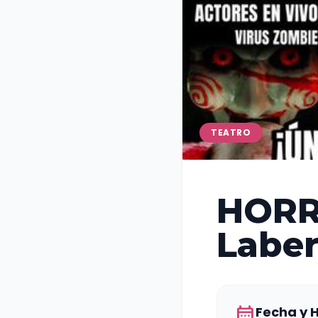
TEATRO
HORR
Laber
calendar_month
Fecha y 