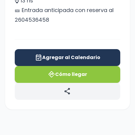
⌚️ 13 hs
🎫 Entrada anticipada con reserva al
2604536458
event_available
Agregar al Calendario
directions
Cómo llegar
share