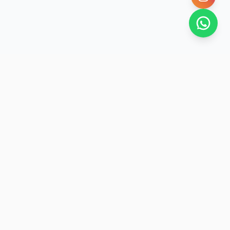
SAN RAFAEL
BUENA VIDA
Dirección De turismo de San Rafael
H. Yrigoyen 1710, San Rafael, Mendoza