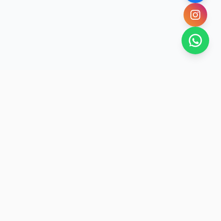
NOVEDADES POR WHATSAPP
Recibí alertas de nieve, agenda del finde y
promociones exclusivas en tu celular.