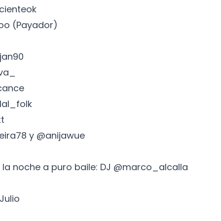
cienteok
oo (Payador)
jan90
eva_
cance
llal_folk
t
ira78 y @anijawue
r la noche a puro baile: DJ @marco_alcalla
Julio