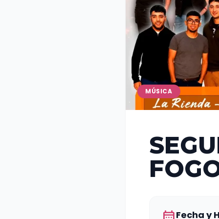
MÚSICA
SEGU
FOGO
calendar_month
Fecha y 