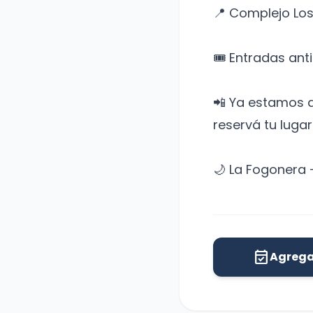
📍 Complejo Lo
🎟️ Entradas ant
📲 Ya estamos a
reservá tu lug
🌙 La Fogonera 
event_available
Agrega