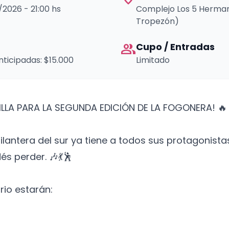
7/2026 - 21:00 hs
Complejo Los 5 Herman
Tropezón)
group
Cupo / Entradas
ticipadas: $15.000
Limitado
ILLA PARA LA SEGUNDA EDICIÓN DE LA FOGONERA! 🔥
lantera del sur ya tiene a todos sus protagonist
és perder. 🎶💃🕺
rio estarán: