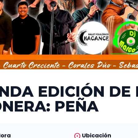
NDA EDICIÓN DE 
NERA: PEÑA
location_on
Hora
Ubicación