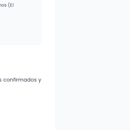
os (El
as confirmados y