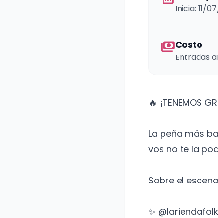
Inicia: 11/0
payments
Costo
Entradas an
🔥 ¡TENEMOS GR
La peña más bai
vos no te la pod
Sobre el escena
✨ @lariendafolk