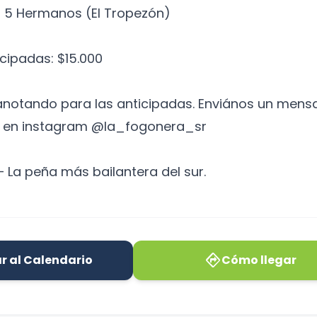
s 5 Hermanos (El Tropezón)
icipadas: $15.000
notando para las anticipadas. Enviános un mensa
ar en instagram @la_fogonera_sr
– La peña más bailantera del sur.
directions
r al Calendario
Cómo llegar