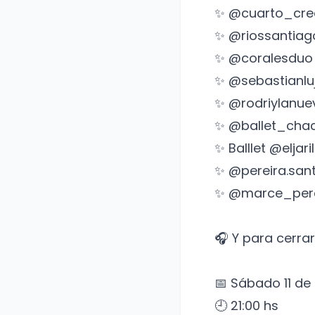
✨ @cuarto_cre
✨ @riossantiag
✨ @coralesduo
✨ @sebastianlu
✨ @rodriylanu
✨ @ballet_cha
✨ Balllet @eljari
✨ @pereira.sant
✨ @marce_pere
🎧 Y para cerra
📅 Sábado 11 de 
🕘 21:00 hs