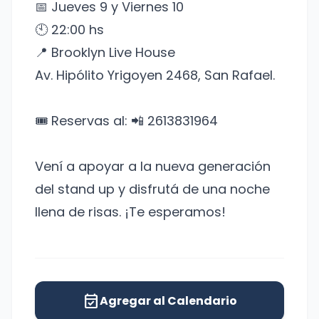
📅 Jueves 9 y Viernes 10
🕙 22:00 hs
📍 Brooklyn Live House
Av. Hipólito Yrigoyen 2468, San Rafael.
🎟️ Reservas al: 📲 2613831964
Vení a apoyar a la nueva generación
del stand up y disfrutá de una noche
llena de risas. ¡Te esperamos!
event_available
Agregar al Calendario