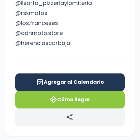
@ilsorto_pizzeriaylomiteria
@rskmotos
@los.franceses
@adnmoto.store
@herenciascarbajal
event_available
Agregar al Calendario
directions
Cómo llegar
share