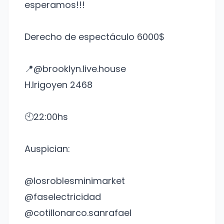
esperamos!!!
Derecho de espectáculo 6000$
📍@brooklyn.live.house
H.Irigoyen 2468
🕙22:00hs
Auspician:
@losroblesminimarket
@faselectricidad
@cotillonarco.sanrafael