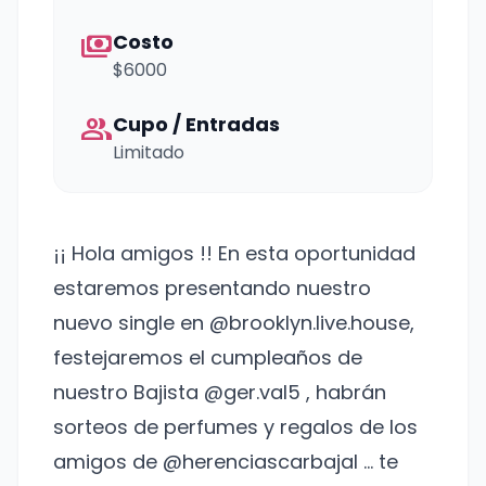
payments
Costo
$6000
group
Cupo / Entradas
Limitado
¡¡ Hola amigos !! En esta oportunidad
estaremos presentando nuestro
nuevo single en @brooklyn.live.house,
festejaremos el cumpleaños de
nuestro Bajista @ger.val5 , habrán
sorteos de perfumes y regalos de los
amigos de @herenciascarbajal ... te