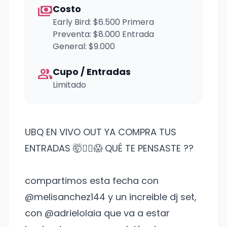
payments
Costo
Early Bird: $6.500 Primera
Preventa: $8.000 Entrada
General: $9.000
group
Cupo / Entradas
Limitado
UBQ EN VIVO OUT YA COMPRA TUS
ENTRADAS 🤯❤️‍🔥😱 QUÉ TE PENSASTE ??
compartimos esta fecha con
@melisanchez144 y un increible dj set,
con @adrielolaia que va a estar