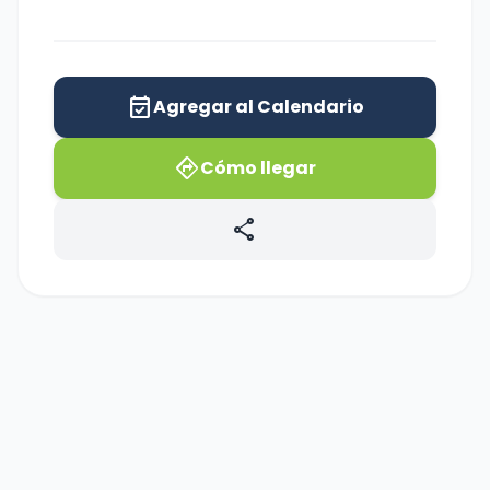
event_available
Agregar al Calendario
directions
Cómo llegar
share