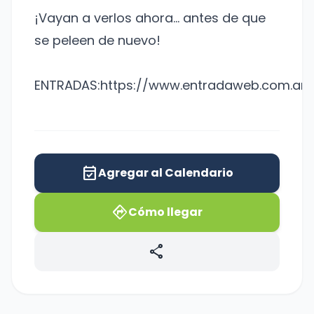
¡Vayan a verlos ahora… antes de que
se peleen de nuevo!
ENTRADAS:https://www.entradaweb.com.ar/
event_available
Agregar al Calendario
directions
Cómo llegar
share