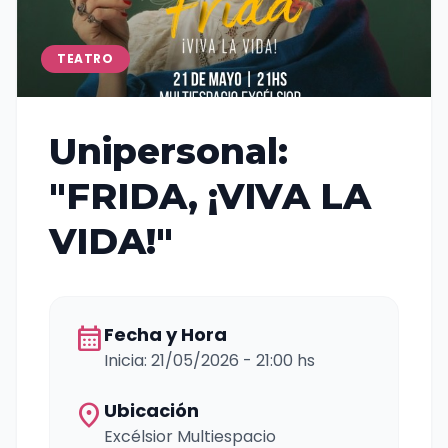
TEATRO
Unipersonal:
"FRIDA, ¡VIVA LA
VIDA!"
calendar_month
Fecha y Hora
Inicia: 21/05/2026 - 21:00 hs
location_on
Ubicación
Excélsior Multiespacio