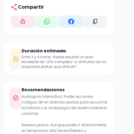
share
Compartir
ios_share
content_copy
Duración estimada
Entre 3 y 4 horas. Puede resultar un plan
schedule
excelente de “día completo” si disfrutas de los
exquisitos platos que ofrecen!
Recomendaciones
Audioguía Interactiva: Podés escanear
check_circle
códigos QR en distintos puntos para escuchar
la historia y la simbología del diseño mientras
caminás.
Reserva previa: Aunque podés ir directamente,
en temporada alta (enero/febrero y