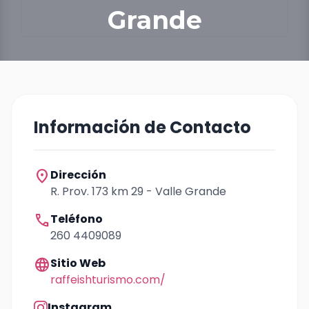
Grande
Información de Contacto
location_on
Dirección
R. Prov. 173 km 29 - Valle Grande
call
Teléfono
260 4409089
language
Sitio Web
raffeishturismo.com/
Instagram