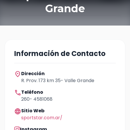
Grande
Información de Contacto
location_on
Dirección
R. Prov. 173 km 35- Valle Grande
call
Teléfono
260- 4581068
language
Sitio Web
sportstar.com.ar/
Instagram