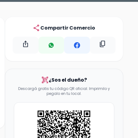
share
Compartir Comercio
ios_share
content_copy
qr_code_scanner
¿Sos el dueño?
Descargá gratis tu código QR oficial. Imprimilo y
pegalo en tu local.